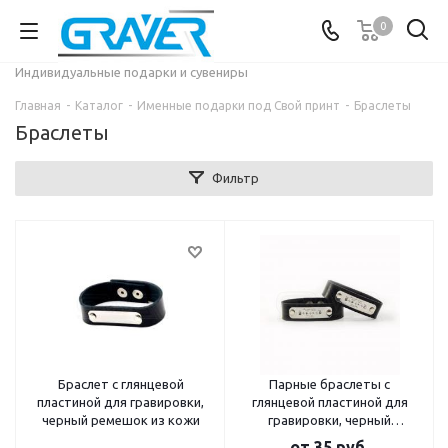
0
Индивидуальные подарки и сувениры
Главная
-
Каталог
-
Именные подарки под Свой принт
-
Браслеты
Браслеты
Фильтр
Браслет с глянцевой
Парные браслеты с
пластиной для гравировки,
глянцевой пластиной для
черный ремешок из кожи
гравировки, черный
ремешок из кожи
от
35 руб.