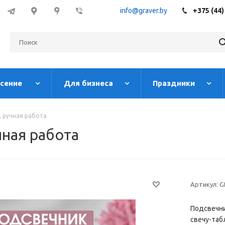
info@graver.by
+375 (44)
есение
Для бизнеса
Праздники
, ручная работа
чная работа
Артикул:
G
Подсвечни
свечу-таб