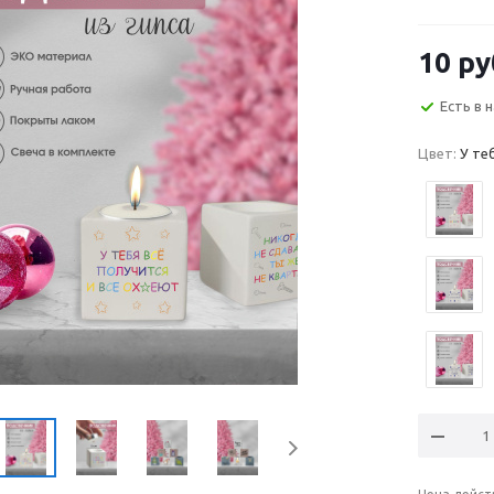
поздравит
10
ру
Есть в 
Цвет:
У теб