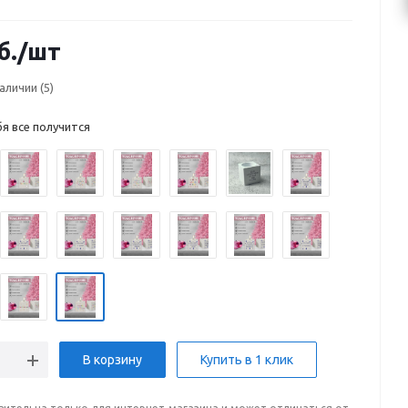
ельную или памятную надпись.
б.
/шт
наличии
(5)
я все получится
В корзину
Купить в 1 клик