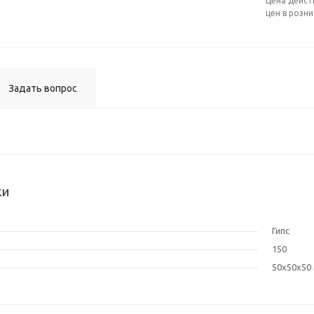
Цена дейст
цен в розн
Задать вопрос
ки
Гипс
150
50х50х50