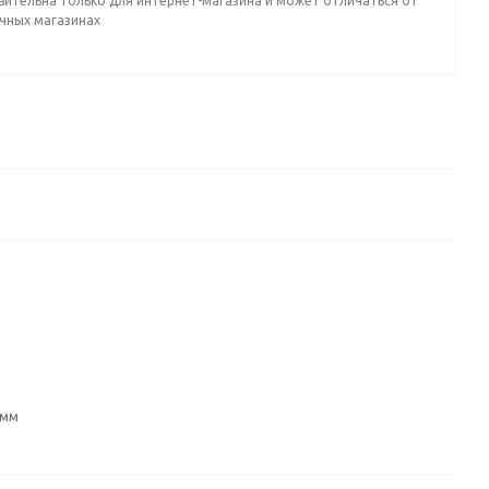
вительна только для интернет-магазина и может отличаться от
ичных магазинах
 мм