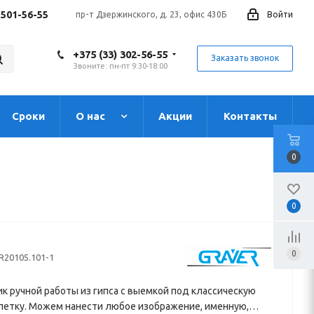
 501-56-55
пр-т Дзержинского, д. 23, офис 430Б
Войти
+375 (33) 302-56-55
Заказать звонок
Звоните: пн-пт 9:30-18:00
Сроки
О нас
Акции
Контакты
0
0
0
R20105.101-1
к ручной работы из гипса с выемкой под классическую
летку. Можем нанести любое изображение, именную,