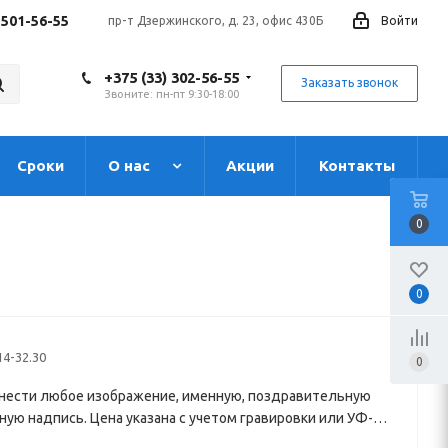
 501-56-55
пр-т Дзержинского, д. 23, офис 430Б
Войти
+375 (33) 302-56-55
Заказать звонок
Звоните: пн-пт 9:30-18:00
Сроки
О нас
Акции
Контакты
0
0
14-32.30
0
нести любое изображение, именную, поздравительную
ную надпись. Цена указана с учетом гравировки или УФ-