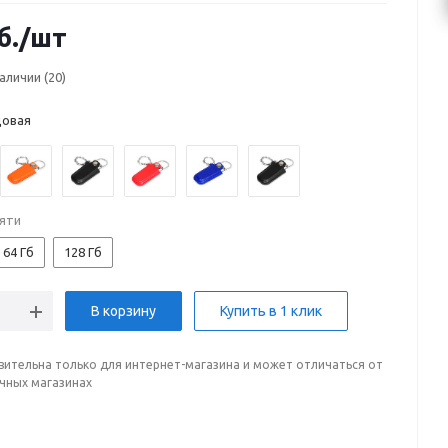
б.
/шт
наличии
(20)
овая
яти
64 Гб
128 Гб
В корзину
Купить в 1 клик
вительна только для интернет-магазина и может отличаться от
ичных магазинах