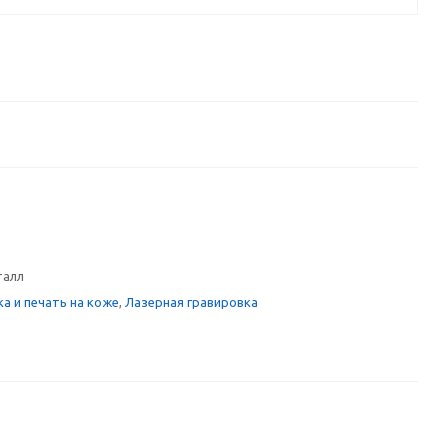
талл
а и печать на коже
,
Лазерная гравировка