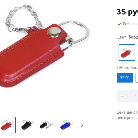
35
ру
Есть в 
Цвет:
борд
Объем пам
32 Гб
Цена дейст
цен в розн