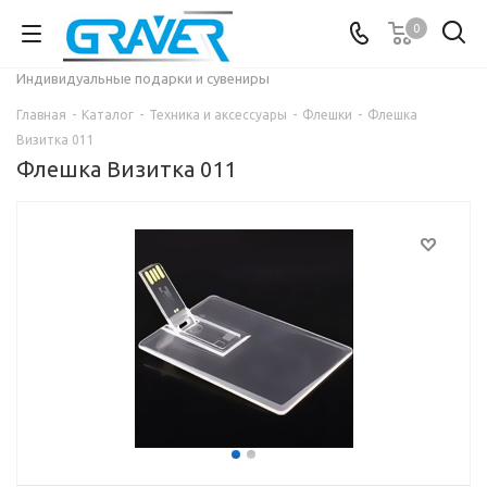
0
Индивидуальные подарки и сувениры
Главная
-
Каталог
-
Техника и аксессуары
-
Флешки
-
Флешка
Визитка 011
Флешка Визитка 011