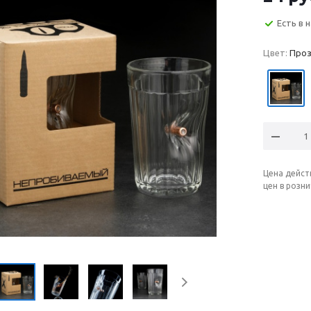
Есть в 
Цвет:
Проз
Цена дейст
цен в розн