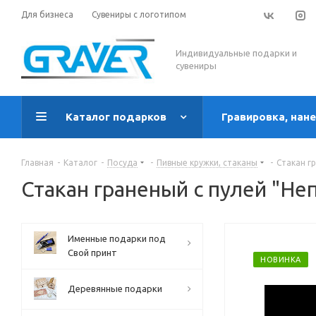
Для бизнеса
Сувениры с логотипом
Индивидуальные подарки и
сувениры
Каталог подарков
Гравировка, нан
Главная
-
Каталог
-
Посуда
-
Пивные кружки, стаканы
-
Стакан г
Стакан граненый с пулей "Не
Именные подарки под
Свой принт
НОВИНКА
Деревянные подарки