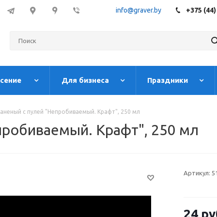
info@graver.by
+375 (44)
есение
Для бизнеса
Праздники
раненый с пулей "Непробиваемый. Крафт", 250 мл
пробиваемый. Крафт", 250 мл
Артикул:
5
24
ру