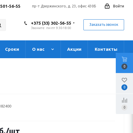
 501-56-55
пр-т Дзержинского, д. 23, офис 430Б
Войти
+375 (33) 302-56-55
Заказать звонок
Звоните: пн-пт 9:30-18:00
Сроки
О нас
Акции
Контакты
0
0
182400
0
б.
/шт