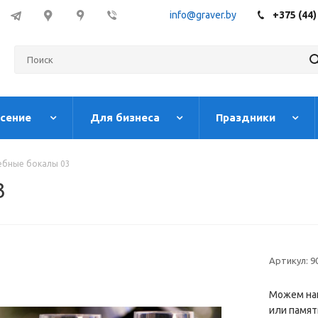
info@graver.by
+375 (44)
есение
Для бизнеса
Праздники
ебные бокалы 03
3
Артикул:
9
Можем на
или памят