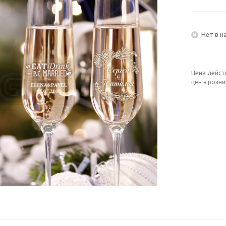
Нет в н
Цена дейст
цен в розн