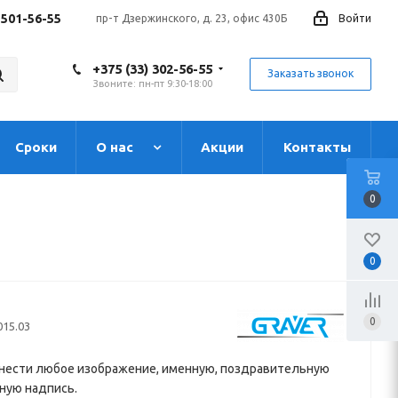
 501-56-55
пр-т Дзержинского, д. 23, офис 430Б
Войти
+375 (33) 302-56-55
Заказать звонок
Звоните: пн-пт 9:30-18:00
Сроки
О нас
Акции
Контакты
0
0
0
015.03
нести любое изображение, именную, поздравительную
ную надпись.