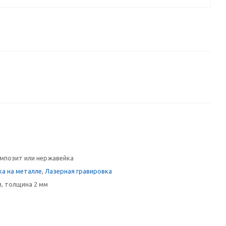
позит или нержавейка
ка на металле
,
Лазерная гравировка
м, толщина 2 мм