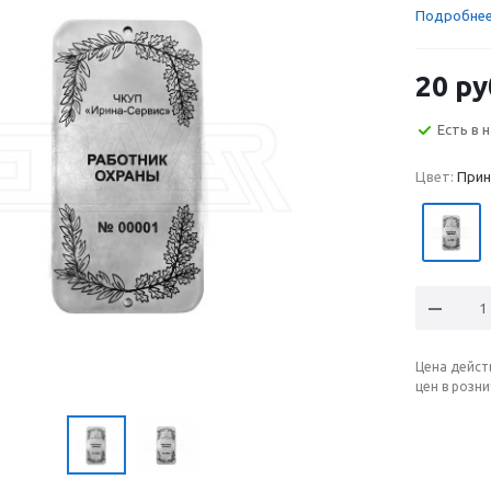
Подробне
20
ру
Есть в 
Цвет:
Прин
Цена дейст
цен в розн