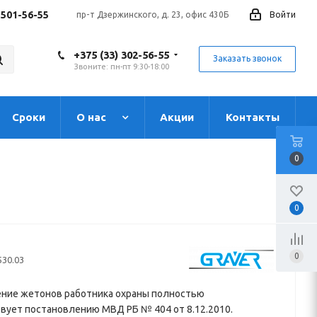
 501-56-55
пр-т Дзержинского, д. 23, офис 430Б
Войти
+375 (33) 302-56-55
Заказать звонок
Звоните: пн-пт 9:30-18:00
Сроки
О нас
Акции
Контакты
0
0
0
530.03
ние жетонов работника охраны полностью
вует постановлению МВД РБ № 404 от 8.12.2010.